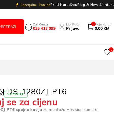
Prati Narudžbu
Blog & News
Kontakt
Specijalne Ponude
0
Call Centar
Moj Račun
Moja korpa
035 413 099
Prijava
0,00
KM
0
N DS-1280ZJ-PT6
ws
NA STANJU
j se za cijenu
0ZJ-PT6 spojna kutija
za montažu Hikvision kamera.