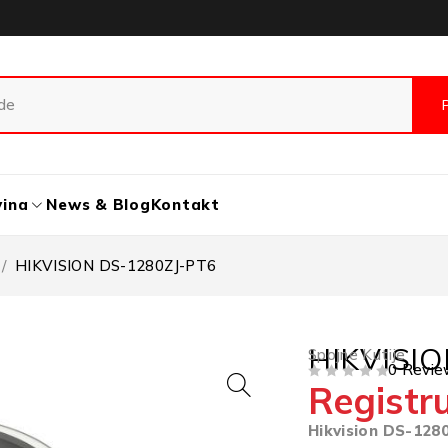
vina
News & Blog
Kontakt
/
HIKVISION DS-1280ZJ-PT6
HIKVISIO
Spojne Kutije
0 Revie
Registru
OD 5
Hikvision DS-128