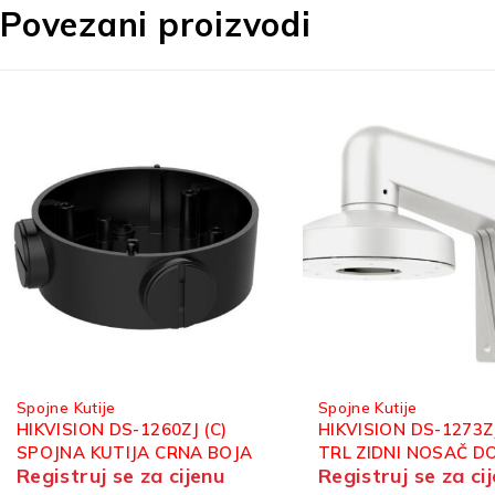
Povezani proizvodi
Spojne Kutije
Spojne Kutije
HIKVISION DS-1273ZJ-130-
HIKVISION DS-1280
TRL ZIDNI NOSAČ DOME
SPOJNA KUTIJA
Registruj se za cijenu
Registruj se za ci
KAMERE