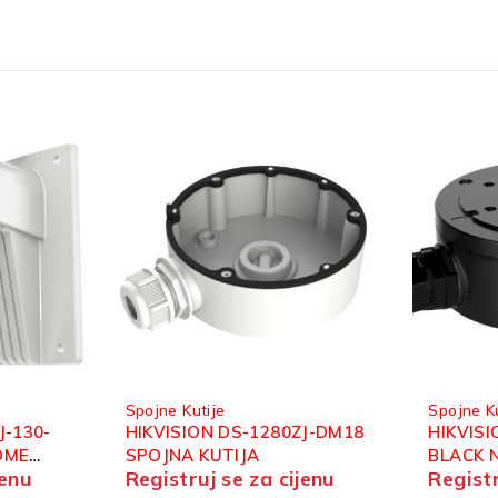
Spojne Kutije
Spojne Ku
ZJ-DM18
HIKVISION DS-1280ZJ-XS
HIKVIS
BLACK NOSAČ ZA BULLET
(C) SPO
jenu
Registruj se za cijenu
Registr
KAMERE CRNE BOJE