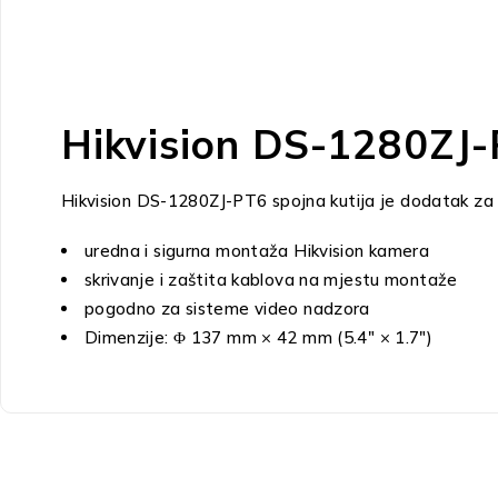
Hikvision DS-1280ZJ-
Hikvision DS-1280ZJ-PT6 spojna kutija je dodatak za 
uredna i sigurna montaža Hikvision kamera
skrivanje i zaštita kablova na mjestu montaže
pogodno za sisteme video nadzora
Dimenzije: Φ 137 mm × 42 mm (5.4″ × 1.7″)