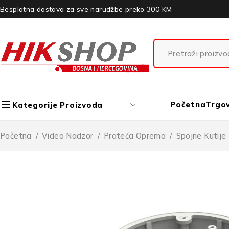
Besplatna dostava za sve narudžbe preko 300 KM
Početna
Trgo
Kategorije Proizvoda
Početna
/
Video Nadzor
/
Prateća Oprema
/
Spojne Kutije