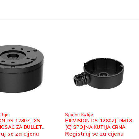
tije
Spojne Kutije
ION DS-1280ZJ-DM18
HIKVISION DS-1273ZJ-140
JNA KUTIJA CRNA
NOSAČ
uj se za cijenu
Registruj se za cijenu