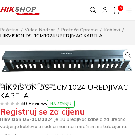
0
Početna
/
Video Nadzor
/
Prateća Oprema
/
Kablovi
/
HIKVISION DS-1CM1024 UREDJIVAC KABELA
Kablovi
,
Prateća Oprema
HIKVISION DS-1CM1024 UREDJIVAC
KABELA
0 Reviews
NA STANJU
Registruj se za cijenu
OD 5
Hikvision DS-1CM1024
je 1U uredjivac kabela za uredno
vodjenje kablova u rack ormarima i mrežnim instalacijama.