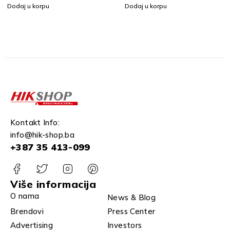
KABELA OD 0,5 M
Dodaj u korpu
Dodaj u korpu
Kontakt Info:
info@hik-shop.ba
+387 35 413-099
Više informacija
O nama
News & Blog
Brendovi
Press Center
Advertising
Investors