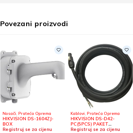
Povezani proizvodi
Nosači
,
Prateća Oprema
Kablovi
,
Prateća Oprema
HIKVISION DS-1604ZJ-
HIKVISION DS-D42-
BOX
PC(5PCS) PAKET
Registruj se za cijenu
GLAVNOG NAPOJNOG
Registruj se za cijenu