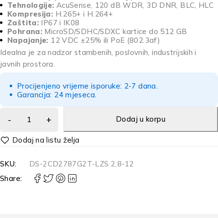
Tehnologije:
AcuSense, 120 dB WDR, 3D DNR, BLC, HLC
Kompresija:
H.265+ i H.264+
Zaštita:
IP67 i IK08
Pohrana:
MicroSD/SDHC/SDXC kartice do 512 GB
Napajanje:
12 VDC ±25% ili PoE (802.3af)
Idealna je za nadzor stambenih, poslovnih, industrijskih i
javnih prostora.
Procijenjeno vrijeme isporuke: 2-7 dana.
Garancija: 24 mjeseca.
Dodaj u korpu
Alternative:
SKU:
DS-2CD2787G2T-LZS 2,8-12
Share: