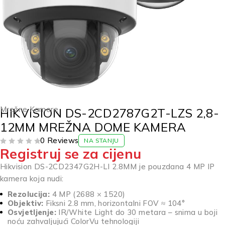
Mrežne Kamere
HIKVISION DS-2CD2787G2T-LZS 2,8-
12MM MREŽNA DOME KAMERA
0 Reviews
NA STANJU
Registruj se za cijenu
OD 5
Hikvision DS-2CD2347G2H-LI 2.8MM je pouzdana 4 MP IP
kamera koja nudi:
Rezolucija:
4 MP (2688 × 1520)
Objektiv:
Fiksni 2.8 mm, horizontalni FOV ≈ 104°
Osvjetljenje:
IR/White Light do 30 metara – snima u boji
noću zahvaljujući ColorVu tehnologiji