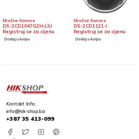
Mrežne Kamere
Mrežne Kamere
DS-2CD1121-I
DS-2CD2443G2
u
Registruj se za cijenu
Registruj se za cij
Dodaj u korpu
Odaberi opcije
Kontakt Info:
info@hik-shop.ba
+387 35 413-099