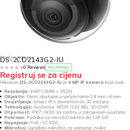
Mrežne Kamere
DS-2CD2143G2-IU
0 Reviews
NA STANJU
Registruj se za cijenu
OD 5
Hikvision
DS-2CD2143G2-IU
je
4 MP IP kamera
koja nudi:
Rezolucija:
4 MP (2688 × 1520)
Objektiv:
Fiksni, dostupni u varijantama 2,8 mm i 4 mm
Osvjetljenje:
Smart IR s dometom do 30 metara
Tehnologije:
AcuSense, WDR (120 dB), 3D DNR
Otpornost:
IP67 i IK10 za zaštitu u zahtjevnim uvjetima
Pohrana:
Podrška za microSD karticu do 128 GB
Napajanje:
PoE i 12 VDC
Mikrofon:
Ugrađeni mikrofon za snimanje zvuka