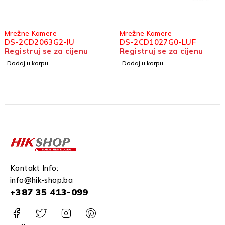
e Kamere
Mrežne Kamere
Mre
CD2063G2-IU
DS-2CD1027G0-LUF
DS-
truj se za cijenu
Registruj se za cijenu
Regi
 u korpu
Dodaj u korpu
Doda
Kontakt Info:
info@hik-shop.ba
+387 35 413-099