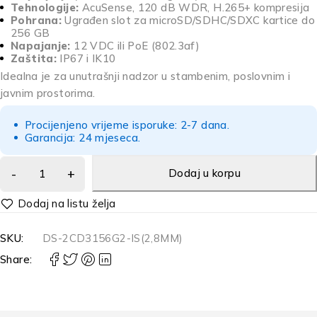
Tehnologije:
AcuSense, 120 dB WDR, H.265+ kompresija
Pohrana:
Ugrađen slot za microSD/SDHC/SDXC kartice do
256 GB
Napajanje:
12 VDC ili PoE (802.3af)
Zaštita:
IP67 i IK10
Idealna je za unutrašnji nadzor u stambenim, poslovnim i
javnim prostorima.
Procijenjeno vrijeme isporuke: 2-7 dana.
Garancija: 24 mjeseca.
Dodaj u korpu
Alternative:
SKU:
DS-2CD3156G2-IS(2,8MM)
Share: