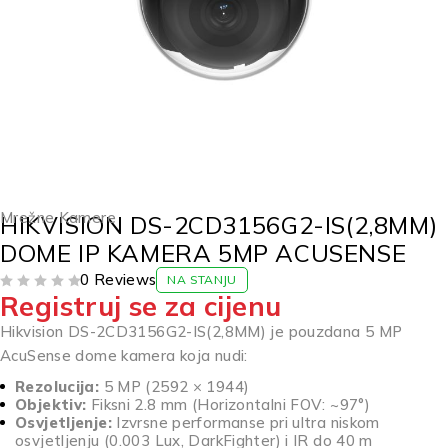
Mrežne Kamere
HIKVISION DS-2CD3156G2-IS(2,8MM)
DOME IP KAMERA 5MP ACUSENSE
0 Reviews
NA STANJU
Registruj se za cijenu
OD 5
Hikvision DS-2CD3156G2-IS(2,8MM) je pouzdana 5 MP
AcuSense dome kamera koja nudi:
Rezolucija:
5 MP (2592 × 1944)
Objektiv:
Fiksni 2.8 mm (Horizontalni FOV: ~97°)
Osvjetljenje:
Izvrsne performanse pri ultra niskom
osvjetljenju (0.003 Lux, DarkFighter) i IR do 40 m