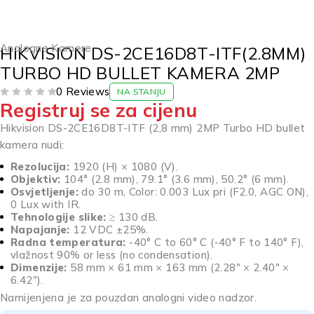
Analogne Kamere
HIKVISION DS-2CE16D8T-ITF(2.8MM)
TURBO HD BULLET KAMERA 2MP
0 Reviews
NA STANJU
Registruj se za cijenu
OD 5
Hikvision DS-2CE16D8T-ITF (2,8 mm) 2MP Turbo HD bullet
kamera nudi:
Rezolucija:
1920 (H) × 1080 (V).
Objektiv:
104° (2.8 mm), 79.1° (3.6 mm), 50.2° (6 mm).
Osvjetljenje:
do 30 m, Color: 0.003 Lux pri (F2.0, AGC ON),
0 Lux with IR.
Tehnologije slike:
≥ 130 dB.
Napajanje:
12 VDC ±25%.
Radna temperatura:
-40° C to 60° C (-40° F to 140° F),
vlažnost 90% or less (no condensation).
Dimenzije:
58 mm × 61 mm × 163 mm (2.28″ × 2.40″ ×
6.42″).
Namijenjena je za pouzdan analogni video nadzor.