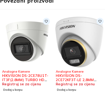
Povezani proizvodi
Analogne Kamere
Analogne Kamere
HIKVISION DS-2CE78U1T-
HIKVISION DS-
IT3F(2.8MM) TURBO HD
2CE72KF3T-LE 2,8MM
DOME KAMERA 8MP
Registruj se za cijenu
COLORVU DOME KAMERA
Registruj se za cijenu
3K
Dodaj u korpu
Dodaj u korpu