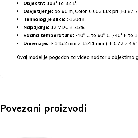
Objektiv:
103° to 32.1°.
Osvjetljenje:
do 60 m, Color: 0.003 Lux pri (F1.87,
Tehnologije slike:
>130dB.
Napajanje:
12 VDC ± 25%.
Radna temperatura:
-40° C to 60° C (-40° F to 1
Dimenzije:
Φ 145.2 mm × 124.1 mm ( Φ 5.72 × 4.9″)
Ovaj model je pogodan za video nadzor u objektima gd
Povezani proizvodi