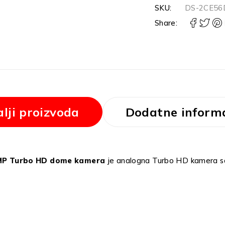
SKU:
DS-2CE56
Share:
lji proizvoda
Dodatne informa
2MP Turbo HD dome kamera
je analogna Turbo HD kamera sa 