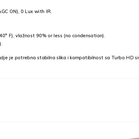
 AGC ON), 0 Lux with IR.
40° F), vlažnost 90% or less (no condensation).
.
je je potrebna stabilna slika i kompatibilnost sa Turbo HD s