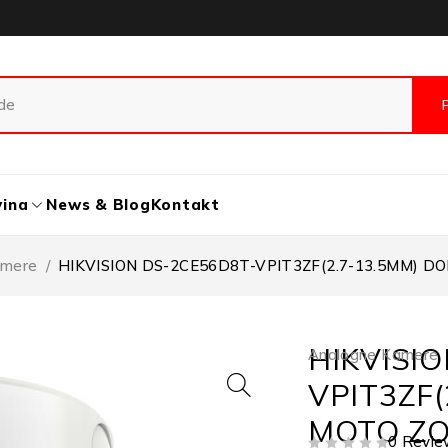
vina
News & Blog
Kontakt
amere
/
HIKVISION DS-2CE56D8T-VPIT3ZF(2.7-13.5MM) 
HIKVISI
Analogne Kamere
VPIT3ZF
MOTO Z
0 Revie