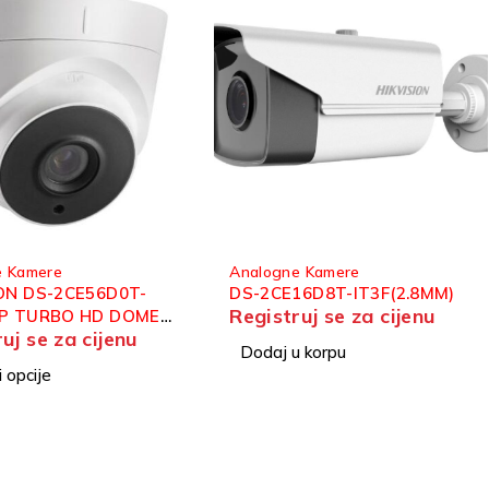
e Kamere
Analogne Kamere
16D8T-IT3F(2.8MM)
HIKVISION DS-2CE12DF3T-
uj se za cijenu
LFS 3.6M COLOR VU BULLET
Registruj se za cijenu
KAMERA 2MP
 korpu
Dodaj u korpu