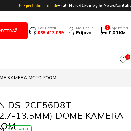
Prati Narudžbu
Blog & News
Kontakt
Specijalne Ponude
0
Call Centar
Moj Račun
Moja korpa
035 413 099
Prijava
0,00
KM
0
DOME KAMERA MOTO ZOOM
ON DS-2CE56D8T-
(2.7-13.5MM) DOME KAMERA
OOM
ws
NA STANJU