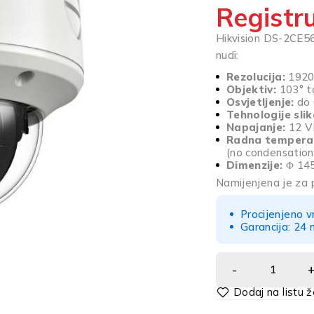
Registru
OD 5
Hikvision DS-2CE
nudi:
Rezolucija:
1920 
Objektiv:
103° to
Osvjetljenje:
do 
Tehnologije slik
Napajanje:
12 V
Radna tempera
(no condensation
Dimenzije:
Φ 145
Namijenjena je za 
Procijenjeno v
Garancija: 24 
Alternative: