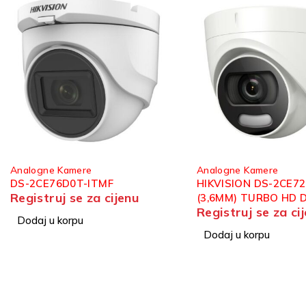
Analogne Kamere
Analogne Kamere
HIKVISION DS-2CE72HFT-F
HIKVISION DS-2CE1
(3,6MM) TURBO HD DOME
IT3ZF(2.7-13.5MM)
Registruj se za cijenu
Registruj se za ci
KAMERA 5MP
HD BULLET KAMERA
Dodaj u korpu
Dodaj u korpu