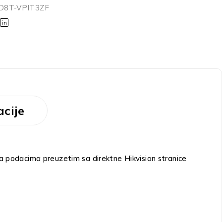
D8T-VPIT3ZF
cije
podacima preuzetim sa direktne Hikvision stranice