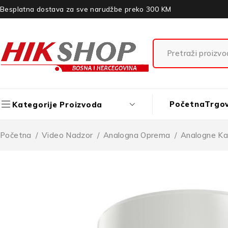
Besplatna dostava za sve narudžbe preko 300 KM
Početna
Trgo
Kategorije Proizvoda
Početna
/
Video Nadzor
/
Analogna Oprema
/
Analogne K