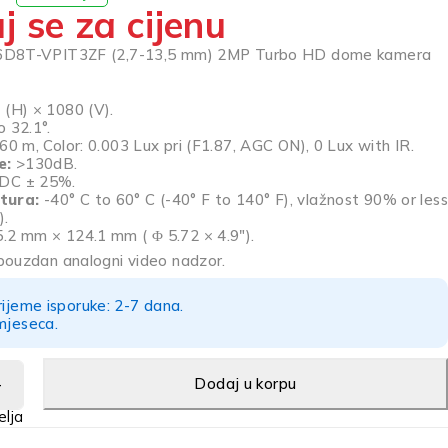
j se za cijenu
56D8T-VPIT3ZF (2,7-13,5 mm) 2MP Turbo HD dome kamera
(H) × 1080 (V).
 32.1°.
60 m, Color: 0.003 Lux pri (F1.87, AGC ON), 0 Lux with IR.
e:
>130dB.
DC ± 25%.
tura:
-40° C to 60° C (-40° F to 140° F), vlažnost 90% or less
).
.2 mm × 124.1 mm ( Φ 5.72 × 4.9″).
pouzdan analogni video nadzor.
rijeme isporuke: 2-7 dana.
mjeseca.
Dodaj u korpu