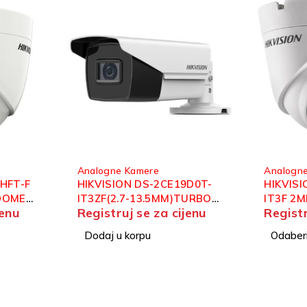
Analogne Kamere
Analogn
9D0T-
HIKVISION DS-2CE56D0T-
DS-2CE
Registr
TURBO
IT3F 2MP TURBO HD DOME
jenu
Registruj se za cijenu
 2M
KAMERA
Dodaj u
Odaberi opcije