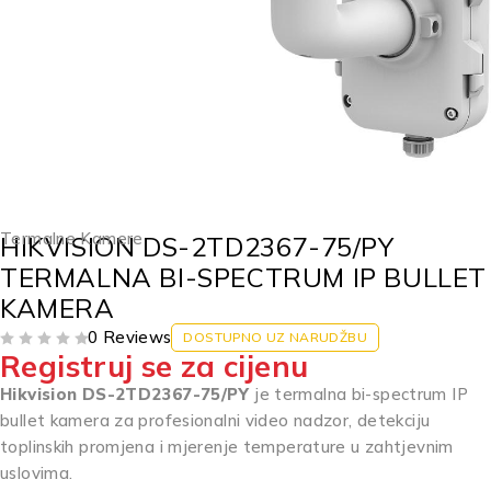
Termalne Kamere
HIKVISION DS-2TD2367-75/PY
TERMALNA BI-SPECTRUM IP BULLET
KAMERA
0 Reviews
DOSTUPNO UZ NARUDŽBU
Registruj se za cijenu
OD 5
Hikvision DS-2TD2367-75/PY
je termalna bi-spectrum IP
bullet kamera za profesionalni video nadzor, detekciju
toplinskih promjena i mjerenje temperature u zahtjevnim
uslovima.