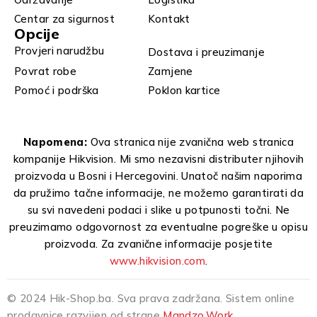
Centar za sigurnost
Kontakt
Opcije
Provjeri narudžbu
Dostava i preuzimanje
Povrat robe
Zamjene
Pomoć i podrška
Poklon kartice
Napomena:
Ova stranica nije zvanična web stranica
kompanije Hikvision. Mi smo nezavisni distributer njihovih
proizvoda u Bosni i Hercegovini. Unatoč našim naporima
da pružimo tačne informacije, ne možemo garantirati da
su svi navedeni podaci i slike u potpunosti točni. Ne
preuzimamo odgovornost za eventualne pogreške u opisu
proizvoda. Za zvanične informacije posjetite
www.hikvision.com
.
© 2024 Hik-Shop.ba. Sva prava zadržana. Sistem online
prodavnice razvijen od strane
Mandzo.Work