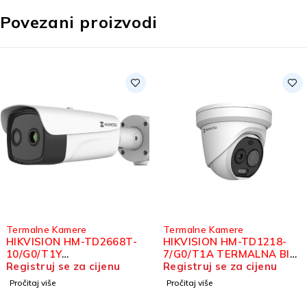
Povezani proizvodi
rmalne Kamere
Termalne Kamere
IKVISION HM-TD2668T-
HIKVISION HM-TD1218-
0/G0/T1Y
7/G0/T1A TERMALNA BI-
ERMOGRAFSKA BI-
gistruj se za cijenu
SPECTRUM IP TURRET
Registruj se za cijenu
PECTRUM BULLET
KAMERA
očitaj više
Pročitaj više
AMERA