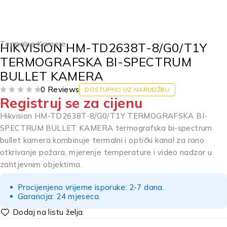
Termalne Kamere
HIKVISION HM-TD2638T-8/G0/T1Y
TERMOGRAFSKA BI-SPECTRUM
BULLET KAMERA
0 Reviews
DOSTUPNO UZ NARUDŽBU
Registruj se za cijenu
OD 5
Hikvision HM-TD2638T-8/G0/T1Y TERMOGRAFSKA BI-
SPECTRUM BULLET KAMERA termografska bi-spectrum
bullet kamera kombinuje termalni i optički kanal za rano
otkrivanje požara, mjerenje temperature i video nadzor u
zahtjevnim objektima.
Procijenjeno vrijeme isporuke: 2-7 dana.
Garancija: 24 mjeseca.