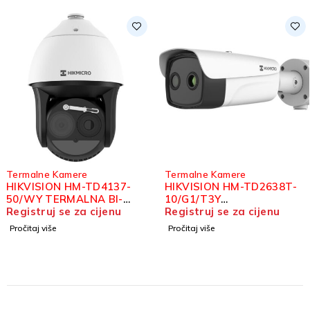
Termalne Kamere
Termalne Kamere
HIKVISION HM-TD4137-
HIKVISION HM-TD2638T-
50/WY TERMALNA BI-
10/G1/T3Y
SPECTRUM IP SPEED
Registruj se za cijenu
TERMOGRAFSKA BI-
Registruj se za cijenu
DOME KAMERA
SPECTRUM BULLET
Pročitaj više
Pročitaj više
KAMERA