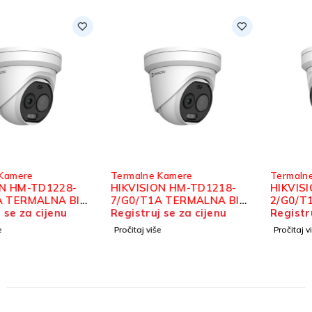
Termalne Kamere
Termalne Kamere
HIKVISION HM-TD1218-
HIKVISION HM-TD1218-
7/G0/T1A TERMALNA BI-
2/G0/T1A TERMALNA BI-
SPECTRUM IP TURRET
Registruj se za cijenu
SPECTRUM IP TURRET
Registruj se za cijenu
KAMERA
KAMERA
Pročitaj više
Pročitaj više