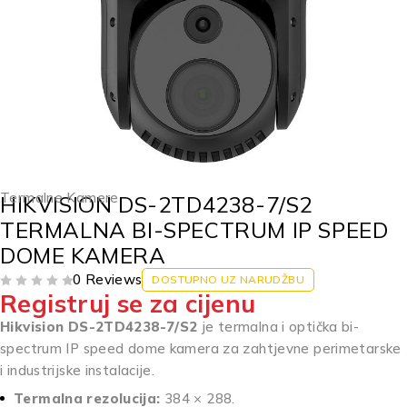
Termalne Kamere
HIKVISION DS-2TD4238-7/S2
TERMALNA BI-SPECTRUM IP SPEED
DOME KAMERA
0 Reviews
DOSTUPNO UZ NARUDŽBU
Registruj se za cijenu
OD 5
Hikvision DS-2TD4238-7/S2
je termalna i optička bi-
spectrum IP speed dome kamera za zahtjevne perimetarske
i industrijske instalacije.
Termalna rezolucija:
384 × 288.