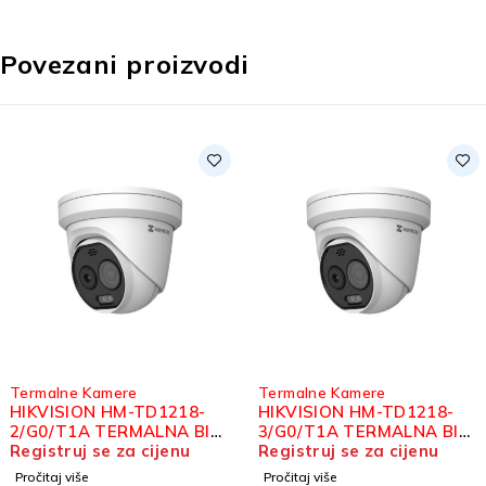
Povezani proizvodi
Termalne Kamere
Termalne Kamere
18-
HIKVISION HM-TD1218-
HIKVISION DS-2TD
 BI-
3/G0/T1A TERMALNA BI-
7/S2 TERMALNA BI
ET
u
SPECTRUM IP TURRET
Registruj se za cijenu
SPECTRUM IP SPE
Registruj se za cij
KAMERA
DOME KAMERA
Pročitaj više
Pročitaj više