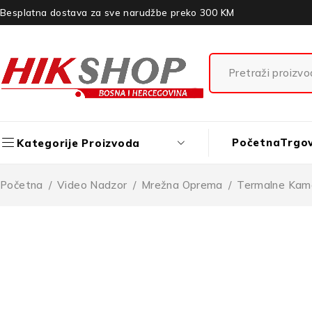
Besplatna dostava za sve narudžbe preko 300 KM
Početna
Trgo
Kategorije Proizvoda
Početna
/
Video Nadzor
/
Mrežna Oprema
/
Termalne Kam