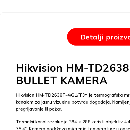
Detalji proizv
Hikvision HM-TD26
BULLET KAMERA
Hikvision HM-TD2638T-4/G1/T3Y je termografska mrež
kanalom za jasnu vizuelnu potvrdu događaja. Namijenjen
pregrijavanje ili požar.
Termalni kanal rezolucije 384 × 288 koristi objektiv 4.
75.4°. Kamera podržava mjerenje temperature u opsegu