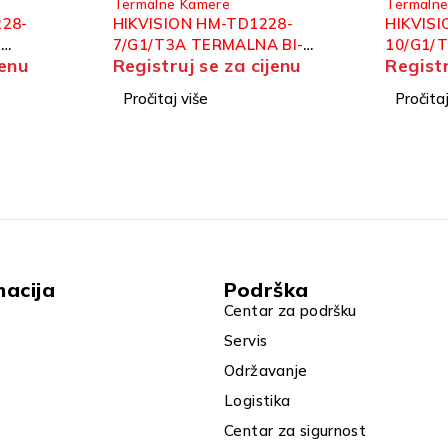
Termalne Kamere
Termaln
28-
HIKVISION HM-TD2668T-
HIKVISI
 BI-
10/G1/T3Y TERMOGRAFSKA
10/S2 T
jenu
Registruj se za cijenu
Registr
ET
BI-SPECTRUM BULLET
SPECTR
KAMERA
KAMER
Pročitaj više
Pročitaj
macija
Podrška
Centar za podršku
Servis
Održavanje
Logistika
Centar za sigurnost