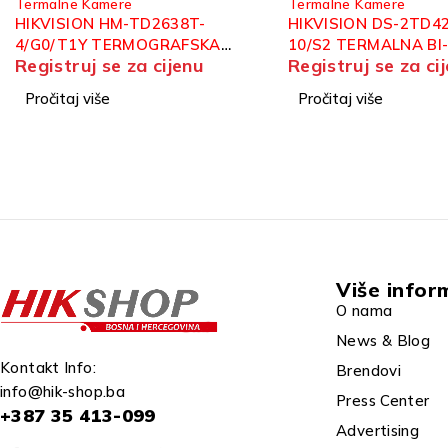
Termalne Kamere
Termalne Kamere
HIKVISION DS-2TD4228-
HIKVISION HM-TD12
10/S2 TERMALNA BI-
7/G1/T3A TERMALNA
Registruj se za cijenu
Registruj se za ci
SPECTRUM IP SPEED DOME
SPECTRUM IP TURR
KAMERA
KAMERA
Pročitaj više
Pročitaj više
Više infor
O nama
News & Blog
Kontakt Info:
Brendovi
info@hik-shop.ba
Press Center
+387 35 413-099
Advertising