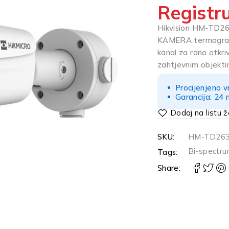
Registru
OD 5
Hikvision HM-TD
KAMERA termografsk
kanal za rano otkr
zahtjevnim objekti
Procijenjeno v
Garancija: 24 
SKU:
HM-TD263
Bi-spectr
Tags:
Share: