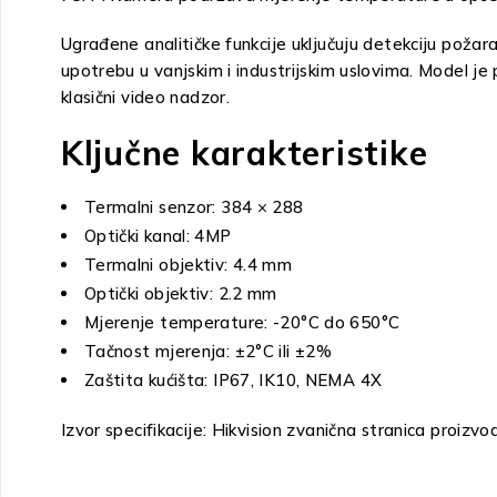
Ugrađene analitičke funkcije uključuju detekciju poža
upotrebu u vanjskim i industrijskim uslovima. Model j
klasični video nadzor.
Ključne karakteristike
Termalni senzor: 384 × 288
Optički kanal: 4MP
Termalni objektiv: 4.4 mm
Optički objektiv: 2.2 mm
Mjerenje temperature: -20°C do 650°C
Tačnost mjerenja: ±2°C ili ±2%
Zaštita kućišta: IP67, IK10, NEMA 4X
Izvor specifikacije: Hikvision zvanična stranica proizvo