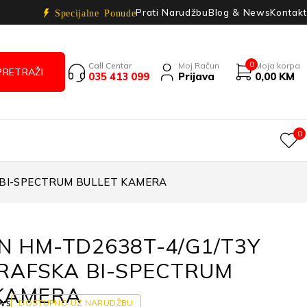
Prati Narudžbu
Blog & News
Kontakt
Specijalne Ponude
0
Call Centar
Moj Račun
Moja korpa
035 413 099
Prijava
0,00
KM
0
 BI-SPECTRUM BULLET KAMERA
ON HM-TD2638T-4/G1/T3Y
AFSKA BI-SPECTRUM
KAMERA
ws
DOSTUPNO UZ NARUDŽBU