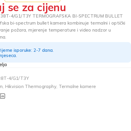
j se za cijenu
2638T-4/G1/T3Y TERMOGRAFSKA BI-SPECTRUM BULLET
a bi-spectrum bullet kamera kombinuje termalni i optički
ivanje požara, mjerenje temperature i video nadzor u
ma.
rijeme isporuke: 2-7 dana.
mjeseca.
8T-4/G1/T3Y
um
,
Hikvision Thermography
,
Termalne kamere