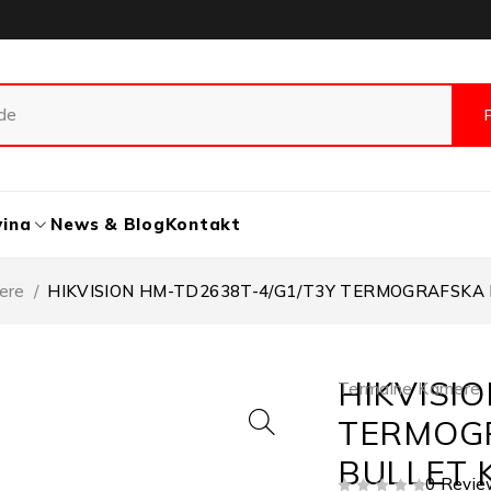
vina
News & Blog
Kontakt
ere
/
HIKVISION HM-TD2638T-4/G1/T3Y TERMOGRAFSKA
HIKVISI
Termalne Kamere
TERMOGR
BULLET 
0 Revie