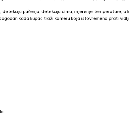
ra, detekciju pušenja, detekciju dima, mjerenje temperature,
e pogodan kada kupac traži kameru koja istovremeno prati vidlj
da.