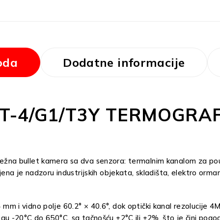
oda
Dodatne informacije
38T-4/G1/T3Y TERMOGRA
na bullet kamera sa dva senzora: termalnim kanalom za pouz
a je nadzoru industrijskih objekata, skladišta, elektro ormara
4 mm i vidno polje 60.2° × 40.6°, dok optički kanal rezolucije 
 -20°C do 650°C, sa tačnošću ±2°C ili ±2%, što je čini pogod