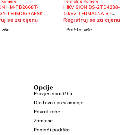
e Kamere
Termalne Kamere
ON DS-2TD4238-
HIKVISION HM-TD2628-
ERMALNA BI-
7/G1/T3A TERMALNA BI-
uj se za cijenu
Registruj se za cijenu
UM IP SPEED DOME
SPECTRUM IP BULLET
A
KAMERA
 više
Pročitaj više
Opcije
Provjeri narudžbu
Dostava i preuzimanje
Povrat robe
Zamjene
Pomoć i podrška