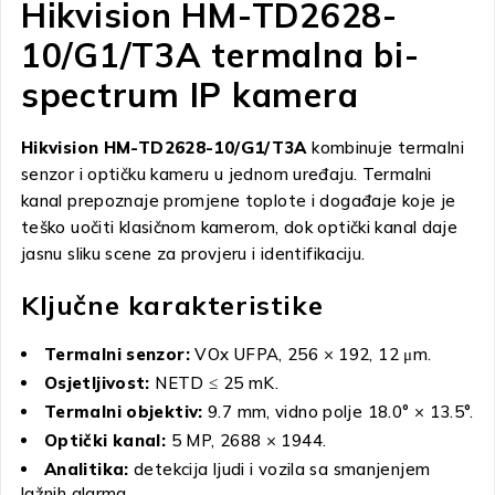
Hikvision HM-TD2628-
10/G1/T3A termalna bi-
spectrum IP kamera
Hikvision HM-TD2628-10/G1/T3A
kombinuje termalni
senzor i optičku kameru u jednom uređaju. Termalni
kanal prepoznaje promjene toplote i događaje koje je
teško uočiti klasičnom kamerom, dok optički kanal daje
jasnu sliku scene za provjeru i identifikaciju.
Ključne karakteristike
Termalni senzor:
VOx UFPA, 256 × 192, 12 μm.
Osjetljivost:
NETD ≤ 25 mK.
Termalni objektiv:
9.7 mm, vidno polje 18.0° × 13.5°.
Optički kanal:
5 MP, 2688 × 1944.
Analitika:
detekcija ljudi i vozila sa smanjenjem
lažnih alarma.