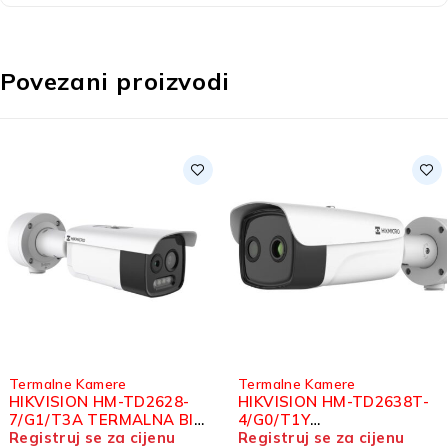
Povezani proizvodi
Termalne Kamere
Termalne Kamere
HIKVISION HM-TD2628-
HIKVISION HM-TD2638T-
7/G1/T3A TERMALNA BI-
4/G0/T1Y
SPECTRUM IP BULLET
Registruj se za cijenu
TERMOGRAFSKA BI-
Registruj se za cijenu