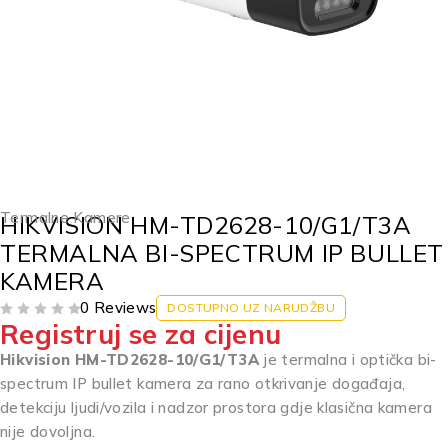
Termalne Kamere
HIKVISION HM-TD2628-10/G1/T3A
TERMALNA BI-SPECTRUM IP BULLET
KAMERA
0 Reviews
DOSTUPNO UZ NARUDŽBU
Registruj se za cijenu
OD 5
Hikvision HM-TD2628-10/G1/T3A
je termalna i optička bi-
spectrum IP bullet kamera za rano otkrivanje događaja,
detekciju ljudi/vozila i nadzor prostora gdje klasična kamera
nije dovoljna.