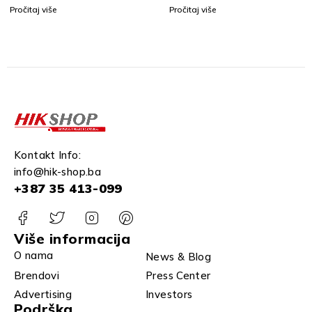
KAMERA
SPECTRUM BULLET
Pročitaj više
Pročitaj više
KAMERA
Kontakt Info:
info@hik-shop.ba
+387 35 413-099
Više informacija
O nama
News & Blog
Brendovi
Press Center
Advertising
Investors
Podrška