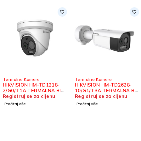
rmalne Kamere
Termalne Kamere
IKVISION HM-TD1218-
HIKVISION HM-TD2628-
/G0/T1A TERMALNA BI-
10/G1/T3A TERMALNA BI-
PECTRUM IP TURRET
gistruj se za cijenu
SPECTRUM IP BULLET
Registruj se za cijenu
AMERA
KAMERA
očitaj više
Pročitaj više