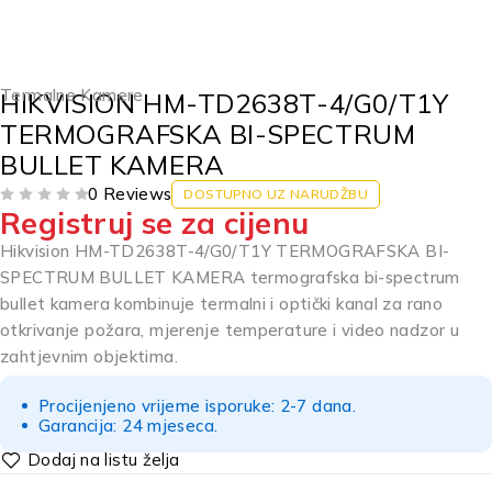
Termalne Kamere
HIKVISION HM-TD2638T-4/G0/T1Y
TERMOGRAFSKA BI-SPECTRUM
BULLET KAMERA
0 Reviews
DOSTUPNO UZ NARUDŽBU
Registruj se za cijenu
OD 5
Hikvision HM-TD2638T-4/G0/T1Y TERMOGRAFSKA BI-
SPECTRUM BULLET KAMERA termografska bi-spectrum
bullet kamera kombinuje termalni i optički kanal za rano
otkrivanje požara, mjerenje temperature i video nadzor u
zahtjevnim objektima.
Procijenjeno vrijeme isporuke: 2-7 dana.
Garancija: 24 mjeseca.