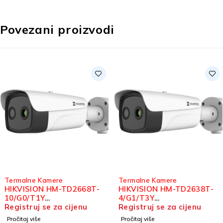
Povezani proizvodi
Termalne Kamere
Termalne Kamere
-
HIKVISION HM-TD2638T-
HIKVISION HM-TD1228
4/G1/T3Y
3/G1/T3A TERMALNA B
TERMOGRAFSKA BI-
Registruj se za cijenu
SPECTRUM IP TURRET
Registruj se za cijenu
SPECTRUM BULLET
KAMERA
Pročitaj više
Pročitaj više