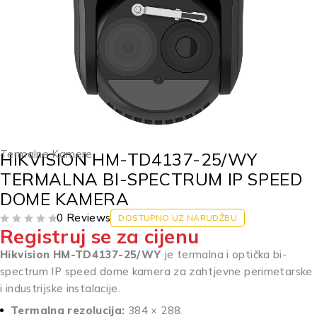
Termalne Kamere
HIKVISION HM-TD4137-25/WY
TERMALNA BI-SPECTRUM IP SPEED
DOME KAMERA
0 Reviews
DOSTUPNO UZ NARUDŽBU
Registruj se za cijenu
OD 5
Hikvision HM-TD4137-25/WY
je termalna i optička bi-
spectrum IP speed dome kamera za zahtjevne perimetarske
i industrijske instalacije.
Termalna rezolucija:
384 × 288.