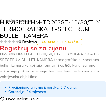
Termalne Kamere
HIKVISION HM-TD2638T-10/G0/T1Y
TERMOGRAFSKA BI-SPECTRUM
BULLET KAMERA
0 Reviews
DOSTUPNO UZ NARUDŽBU
Registruj se za cijenu
OD 5
Hikvision HM-TD2638T-10/G0/T1Y TERMOGRAFSKA BI-
SPECTRUM BULLET KAMERA termografska bi-spectrum
bullet kamera kombinuje termalni i optički kanal za rano
otkrivanje požara, mjerenje temperature i video nadzor u
zahtjevnim objektima.
Procijenjeno vrijeme isporuke: 2-7 dana.
Garancija: 24 mjeseca.