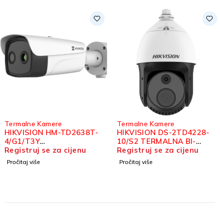
Termalne Kamere
Termalne Kamere
HIKVISION HM-TD2638T-
HIKVISION DS-2TD4228-
4/G1/T3Y
10/S2 TERMALNA BI-
TERMOGRAFSKA BI-
Registruj se za cijenu
SPECTRUM IP SPEED
Registruj se za cijenu
SPECTRUM BULLET
DOME KAMERA
Pročitaj više
Pročitaj više
KAMERA