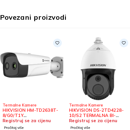
Povezani proizvodi
rmalne Kamere
Termalne Kamere
IKVISION HM-TD2638T-
HIKVISION DS-2TD4228-
/G0/T1Y
10/S2 TERMALNA BI-
ERMOGRAFSKA BI-
gistruj se za cijenu
SPECTRUM IP SPEED
Registruj se za cijenu
PECTRUM BULLET
DOME KAMERA
očitaj više
Pročitaj više