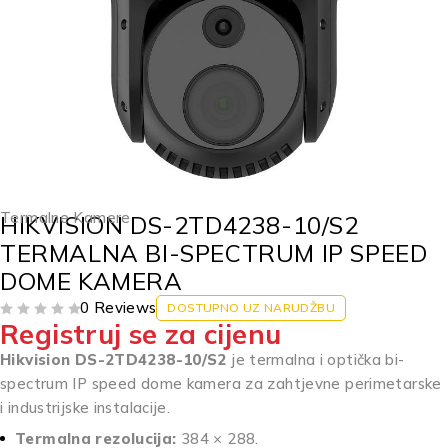
Termalne Kamere
HIKVISION DS-2TD4238-10/S2
TERMALNA BI-SPECTRUM IP SPEED
DOME KAMERA
0 Reviews
DOSTUPNO UZ NARUDŽBU
Registruj se za cijenu
OD 5
Hikvision DS-2TD4238-10/S2
je termalna i optička bi-
spectrum IP speed dome kamera za zahtjevne perimetarske
i industrijske instalacije.
Termalna rezolucija:
384 × 288.