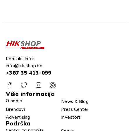
AMERA
Kontakt Info:
info@hik-shop.ba
+387 35 413-099
Više informacija
O nama
News & Blog
Brendovi
Press Center
Advertising
Investors
Podrška
Centar za podršku
Servis