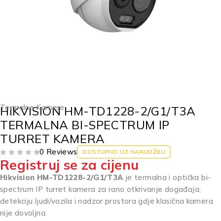
Termalne Kamere
HIKVISION HM-TD1228-2/G1/T3A
TERMALNA BI-SPECTRUM IP
TURRET KAMERA
0 Reviews
DOSTUPNO UZ NARUDŽBU
Registruj se za cijenu
OD 5
Hikvision HM-TD1228-2/G1/T3A
je termalna i optička bi-
spectrum IP turret kamera za rano otkrivanje događaja,
detekciju ljudi/vozila i nadzor prostora gdje klasična kamera
nije dovoljna.