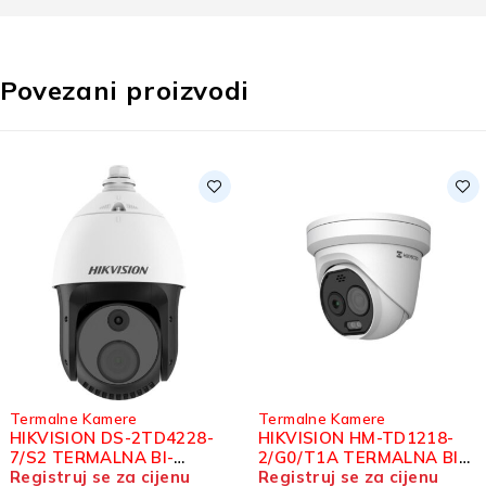
Povezani proizvodi
ere
Termalne Kamere
Termalne Ka
DS-2TD4228-
HIKVISION HM-TD1218-
HIKVISION
NA BI-
2/G0/T1A TERMALNA BI-
10/G1/T3A
P SPEED
 za cijenu
SPECTRUM IP TURRET
Registruj se za cijenu
SPECTRUM 
Registruj s