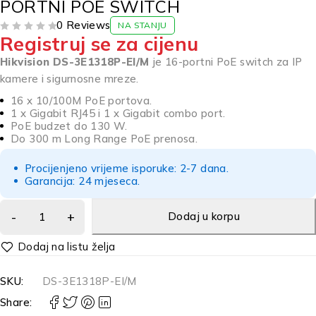
PORTNI POE SWITCH
0 Reviews
NA STANJU
Registruj se za cijenu
OD 5
Hikvision DS-3E1318P-EI/M
je 16-portni PoE switch za IP
kamere i sigurnosne mreze.
16 x 10/100M PoE portova.
1 x Gigabit RJ45 i 1 x Gigabit combo port.
PoE budzet do 130 W.
Do 300 m Long Range PoE prenosa.
Procijenjeno vrijeme isporuke: 2-7 dana.
Garancija: 24 mjeseca.
Dodaj u korpu
Alternative:
SKU:
DS-3E1318P-EI/M
Share: