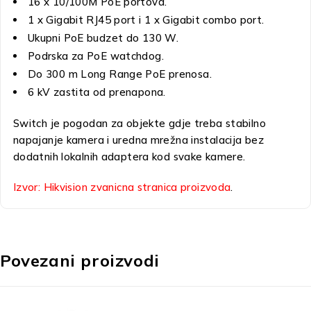
16 x 10/100M PoE portova.
1 x Gigabit RJ45 port i 1 x Gigabit combo port.
Ukupni PoE budzet do 130 W.
Podrska za PoE watchdog.
Do 300 m Long Range PoE prenosa.
6 kV zastita od prenapona.
Switch je pogodan za objekte gdje treba stabilno
napajanje kamera i uredna mrežna instalacija bez
dodatnih lokalnih adaptera kod svake kamere.
Izvor: Hikvision zvanicna stranica proizvoda
.
Povezani proizvodi