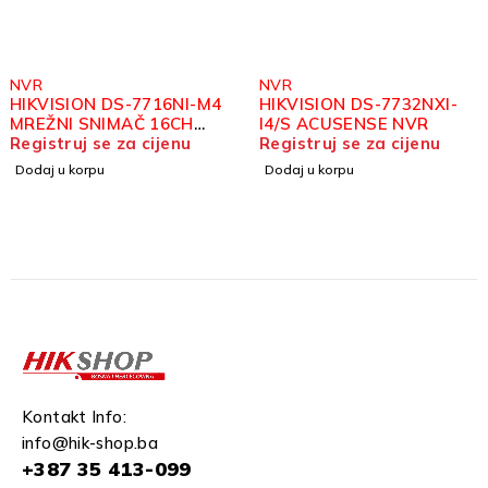
NVR
NVR
HIKVISION DS-7716NI-M4
HIKVISION DS-7732NXI-
MREŽNI SNIMAČ 16CH
I4/S ACUSENSE NVR
12MP
Registruj se za cijenu
Registruj se za cijenu
Dodaj u korpu
Dodaj u korpu
Kontakt Info:
info@hik-shop.ba
+387 35 413-099