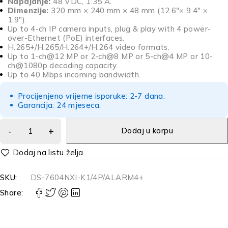
Napajanje:
48 VDC, 1.35 A.
Dimenzije:
320 mm × 240 mm × 48 mm (12.6″× 9.4″ ×
1.9″).
Up to 4-ch IP camera inputs, plug & play with 4 power-
over-Ethernet (PoE) interfaces.
H.265+/H.265/H.264+/H.264 video formats.
Up to 1-ch@12 MP or 2-ch@8 MP or 5-ch@4 MP or 10-
ch@1080p decoding capacity.
Up to 40 Mbps incoming bandwidth.
Procijenjeno vrijeme isporuke: 2-7 dana.
Garancija: 24 mjeseca.
Dodaj u korpu
Alternative:
SKU:
DS-7604NXI-K1/4P/ALARM4+
Share: