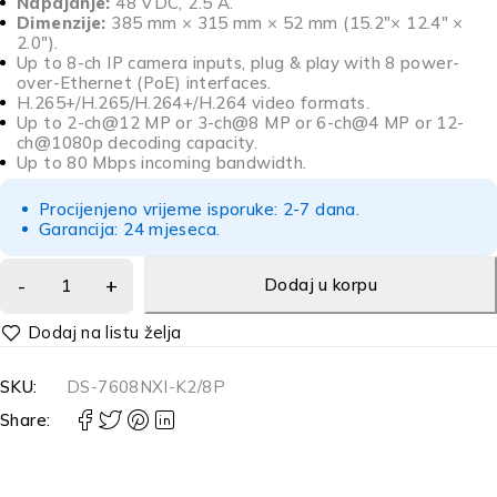
Napajanje:
48 VDC, 2.5 A.
Dimenzije:
385 mm × 315 mm × 52 mm (15.2″× 12.4″ ×
2.0″).
Up to 8-ch IP camera inputs, plug & play with 8 power-
over-Ethernet (PoE) interfaces.
H.265+/H.265/H.264+/H.264 video formats.
Up to 2-ch@12 MP or 3-ch@8 MP or 6-ch@4 MP or 12-
ch@1080p decoding capacity.
Up to 80 Mbps incoming bandwidth.
Procijenjeno vrijeme isporuke: 2-7 dana.
Garancija: 24 mjeseca.
Dodaj u korpu
Alternative:
SKU:
DS-7608NXI-K2/8P
Share: