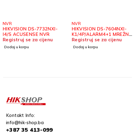
NVR
NVR
HIKVISION DS-7732NXI-
HIKVISION DS-7604NXI-
I4/S ACUSENSE NVR
K1/4P/ALARM4+1 MREŽNI
Registruj se za cijenu
SNIMAČ 4KANALNI
Registruj se za cijenu
Dodaj u korpu
Dodaj u korpu
Kontakt Info:
info@hik-shop.ba
+387 35 413-099