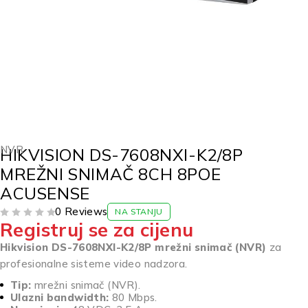
NVR
HIKVISION DS-7608NXI-K2/8P
MREŽNI SNIMAČ 8CH 8POE
ACUSENSE
0 Reviews
NA STANJU
Registruj se za cijenu
OD 5
Hikvision DS-7608NXI-K2/8P mrežni snimač (NVR)
za
profesionalne sisteme video nadzora.
Tip:
mrežni snimač (NVR).
Ulazni bandwidth:
80 Mbps.