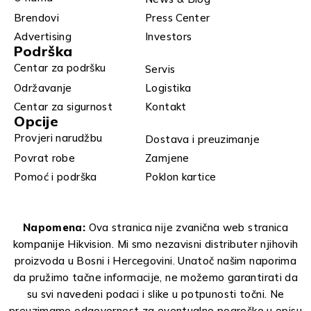
Brendovi
Press Center
Advertising
Investors
Podrška
Centar za podršku
Servis
Održavanje
Logistika
Centar za sigurnost
Kontakt
Opcije
Provjeri narudžbu
Dostava i preuzimanje
Povrat robe
Zamjene
Pomoć i podrška
Poklon kartice
Napomena:
Ova stranica nije zvanična web stranica
kompanije Hikvision. Mi smo nezavisni distributer njihovih
proizvoda u Bosni i Hercegovini. Unatoč našim naporima
da pružimo tačne informacije, ne možemo garantirati da
su svi navedeni podaci i slike u potpunosti točni. Ne
preuzimamo odgovornost za eventualne pogreške u opisu