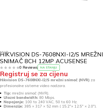
NVR
HIKVISION DS-7608NXI-I2/S MREŽNI
SNIMAČ 8CH 12MP ACUSENSE
0 Reviews
NA STANJU
Registruj se za cijenu
OD 5
Hikvision DS-7608NXI-I2/S mrežni snimač (NVR)
za
profesionalne sisteme video nadzora.
Tip:
mrežni snimač (NVR).
Ulazni bandwidth:
80 Mbps.
Napajanje:
100 to 240 VAC, 50 to 60 Hz.
Dimenzije:
385 × 317 × 52 mm ( 15.2″× 12.5″ × 2.0″).