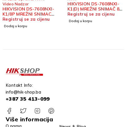
HIKVISION DS-7608NXI-
Video Nadzor
HIKVISION DS-7608NXI-
K1(D) MREŽNI SNIMAČ 8
K1/8P MREŽNI SNIMAC
KANALNI ACU SENSE 4K
Registruj se za cijenu
8KANALNI
Registruj se za cijenu
Dodaj u korpu
Dodaj u korpu
Kontakt Info:
info@hik-shop.ba
+387 35 413-099
Više informacija
O nama
News & Blog