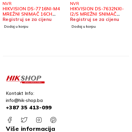
VR
NVR
IKVISION DS-7716NI-M4
HIKVISION DS-7632NXI-
REŽNI SNIMAČ 16CH
I2/S MREŽNI SNIMAČ
2MP
gistruj se za cijenu
32KANALNI
Registruj se za cijenu
odaj u korpu
Dodaj u korpu
Kontakt Info:
info@hik-shop.ba
+387 35 413-099
Više informacija