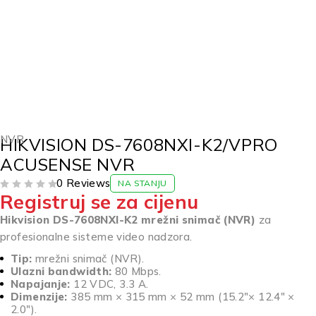
NVR
HIKVISION DS-7608NXI-K2/VPRO
ACUSENSE NVR
0 Reviews
NA STANJU
Registruj se za cijenu
OD 5
Hikvision DS-7608NXI-K2 mrežni snimač (NVR)
za
profesionalne sisteme video nadzora.
Tip:
mrežni snimač (NVR).
Ulazni bandwidth:
80 Mbps.
Napajanje:
12 VDC, 3.3 A.
Dimenzije:
385 mm × 315 mm × 52 mm (15.2″× 12.4″ ×
2.0″).