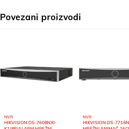
Povezani proizvodi
NVR
NVR
HIKVISION DS-7716NXI-K4
HIKVISION DS-7608N
MREŽNI SNIMAČ 16CH 4K
MREŽNI SNIMAČ 8CH