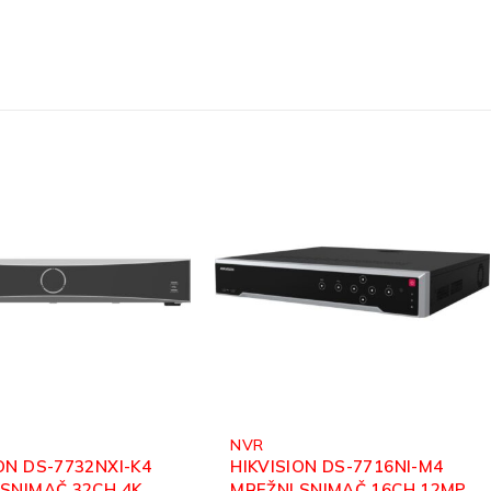
Mrežna Oprema
,
NVR
,
Video Nadzor
ON DS-7716NI-M4
HIKVISION DS-7616NXI-
 SNIMAČ 16CH 12MP