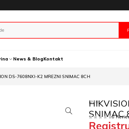
vina
News & Blog
Kontakt
SION DS-7608NXI-K2 MREZNI SNIMAC 8CH
HIKVISI
NVR
SNIMAC 
0 Revie
Registru
OD 5