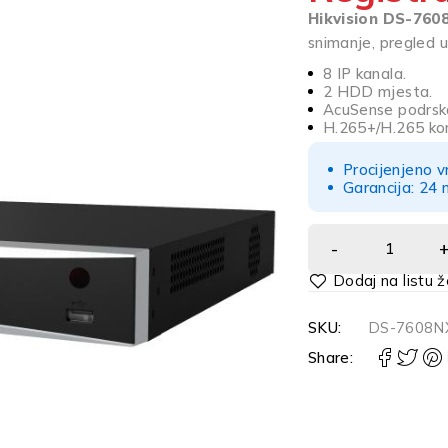
Hikvision DS-760
snimanje, pregled u
8 IP kanala.
2 HDD mjesta.
AcuSense podrsk
H.265+/H.265 ko
Procijenjeno v
Garancija: 24 
Alternative:
SKU:
DS-7608N
Share: