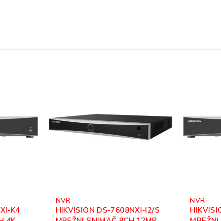
NVR
NVR
XI-I2/S
HIKVISION DS-7732NXI-K4
HIKVISI
 12MP
MREŽNI SNIMAČ 32CH 4K
MREŽNI