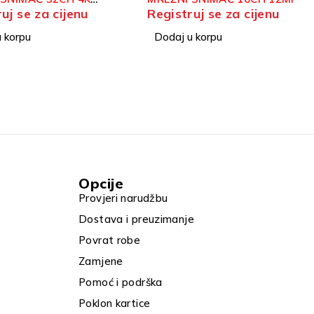
K2/16P(D) 16-CH 1U POE
uj se za cijenu
Registruj se za cijenu
ACUSENSE 4K NVR
 korpu
Dodaj u korpu
Opcije
Provjeri narudžbu
Dostava i preuzimanje
Povrat robe
Zamjene
Pomoć i podrška
Poklon kartice