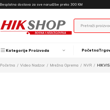
Besplatna dostava za sve narudžbe preko 300 KM
Početna
Trgo
Kategorije Proizvoda
Početna
/
Video Nadzor
/
Mrežna Oprema
/
NVR
/
HIKVI