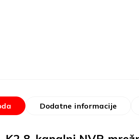
oda
Dodatne informacije
-K2 8-kanalni NVR mrežn