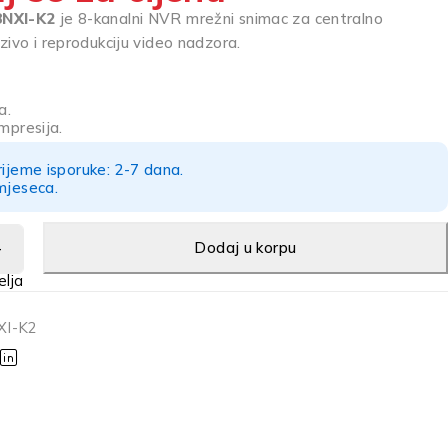
8NXI-K2
je 8-kanalni NVR mrežni snimac za centralno
zivo i reprodukciju video nadzora.
a.
mpresija.
rijeme isporuke: 2-7 dana.
mjeseca.
Dodaj u korpu
XI-K2