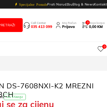
Prati Narudžbu
Blog & News
Kontakt
Specijalne Ponude
0
Call Centar
Moj Račun
Moja korpa
035 413 099
Prijava
0,00
KM
0
ON DS-7608NXI-K2 MREZNI
8CH
ws
NA STANJU
j se za cijenu