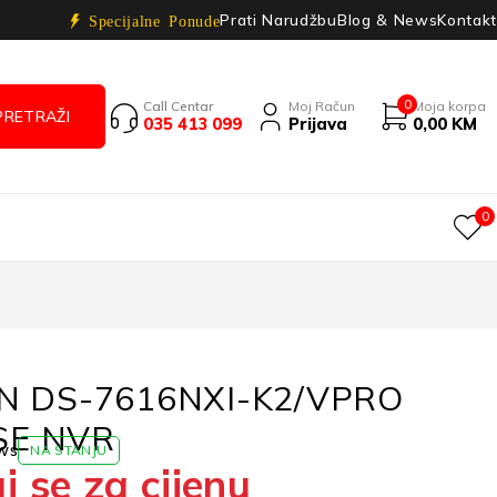
Prati Narudžbu
Blog & News
Kontakt
Specijalne Ponude
0
Call Centar
Moj Račun
Moja korpa
035 413 099
Prijava
0,00
KM
0
ON DS-7616NXI-K2/VPRO
SE NVR
ws
NA STANJU
j se za cijenu