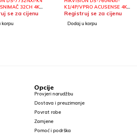
ON DS-7604NXI-
HIKVISION DS-7604NXI-K1
VPRO ACUSENSE 4K
MREŽNI SNIMAC 4CH
uj se za cijenu
R
Registruj se za cijenu
ACUSENSE
 korpu
Dodaj u korpu
Opcije
Provjeri narudžbu
Dostava i preuzimanje
Povrat robe
Zamjene
Pomoć i podrška