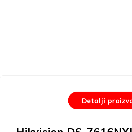
Detalji proizv
Hikvision DS-7616NX