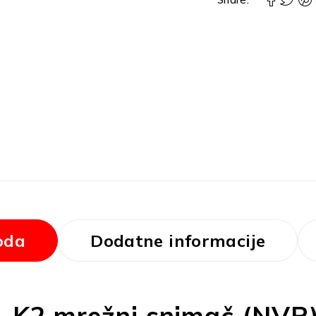
oda
Dodatne informacije
I-K2 mrežni snimač (NVR