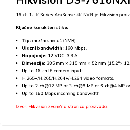
16-ch 1U K Series AcuSense 4K NVR je Hikvision proizv
Ključne karakteristike:
Tip:
mrežni snimač (NVR).
Ulazni bandwidth:
160 Mbps.
Napajanje:
12 VDC, 3.3 A.
Dimenzije:
385 mm × 315 mm × 52 mm (15.2″× 12.4
Up to 16-ch IP camera inputs.
H.265+/H.265/H.264+/H.264 video formats.
Up to 2-ch@12 MP or 3-ch@8 MP or 6-ch@4 MP or
Up to 160 Mbps incoming bandwidth.
Izvor: Hikvision zvanična stranica proizvoda
.