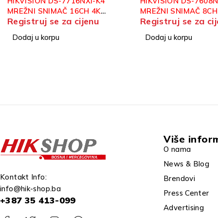
HIKVISION DS-7608NI-M2
HIKVISION DS-7716N
MREŽNI SNIMAČ 8CH
MREŽNI SNIMAČ 16 
Registruj se za cijenu
Registruj se za ci
Dodaj u korpu
Dodaj u korpu
Više infor
O nama
News & Blog
Kontakt Info:
Brendovi
info@hik-shop.ba
Press Center
+387 35 413-099
Advertising