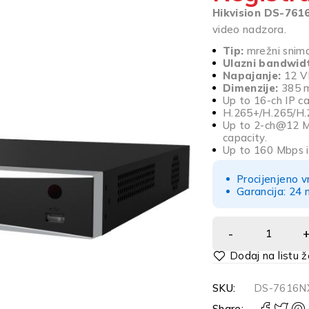
Hikvision DS-761
video nadzora.
Tip:
mrežni snim
Ulazni bandwid
Napajanje:
12 VD
Dimenzije:
385 m
Up to 16-ch IP c
H.265+/H.265/H.
Up to 2-ch@12 
capacity.
Up to 160 Mbps 
Procijenjeno v
Garancija: 24 
Alternative:
SKU:
DS-7616N
Share: