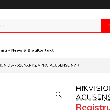
vina
News & Blog
Kontakt
SION DS-7616NXI-K2/VPRO ACUSENSE NVR
HIKVISI
NVR
ACUSEN
0 Revie
Registru
OD 5