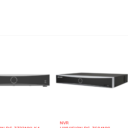
Mrežna Oprema
,
NVR
,
Video Nadzor