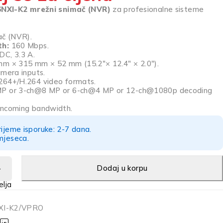
6NXI-K2 mrežni snimač (NVR)
za profesionalne sisteme
ač (NVR).
th:
160 Mbps.
C, 3.3 A.
m × 315 mm × 52 mm (15.2″× 12.4″ × 2.0″).
amera inputs.
264+/H.264 video formats.
MP or 3-ch@8 MP or 6-ch@4 MP or 12-ch@1080p decoding
incoming bandwidth.
rijeme isporuke: 2-7 dana.
mjeseca.
Dodaj u korpu
XI-K2/VPRO