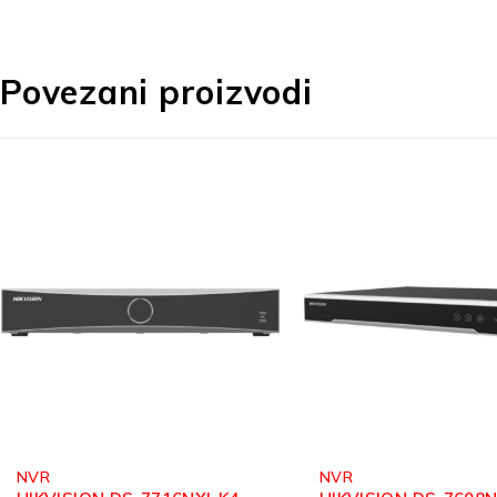
Povezani proizvodi
NVR
NVR