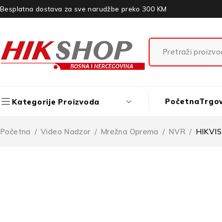
Besplatna dostava za sve narudžbe preko 300 KM
Početna
Trgo
Kategorije Proizvoda
Početna
/
Video Nadzor
/
Mrežna Oprema
/
NVR
/
HIKVI