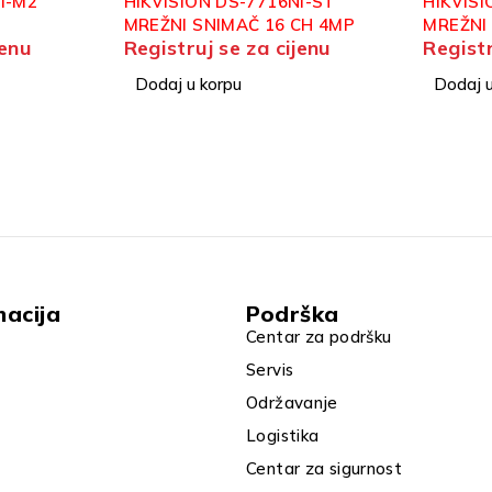
I-ST
HIKVISION DS-7732NXI-K4
HIKVISI
CH 4MP
MREŽNI SNIMAČ 32CH 4K
K1/4P/
jenu
Registruj se za cijenu
Registr
ACUSENSE
POE NV
Dodaj u korpu
Dodaj u
macija
Podrška
Centar za podršku
Servis
Održavanje
Logistika
Centar za sigurnost