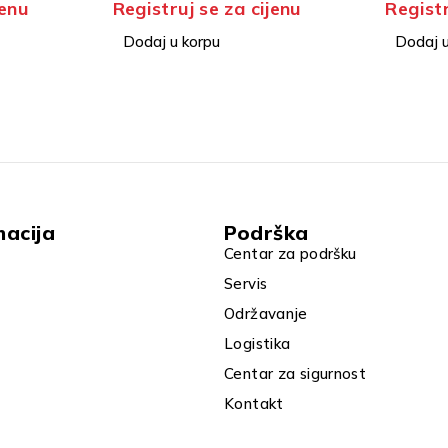
za cijenu
Registruj se za cijenu
Re
TE
Dodaj u korpu
D
macija
Podrška
Centar za podršku
Servis
Održavanje
Logistika
Centar za sigurnost
Kontakt