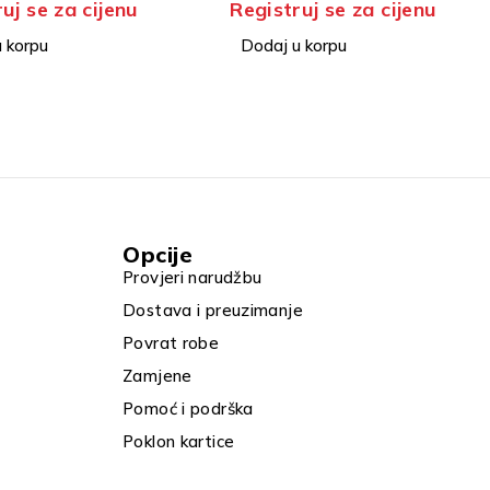
gistruj se za cijenu
Registruj se za cijenu
MPERATURE I VLAGE
UNUTRANJA SIRENA
odaj u korpu
Dodaj u korpu
Opcije
Provjeri narudžbu
Dostava i preuzimanje
Povrat robe
Zamjene
Pomoć i podrška
Poklon kartice