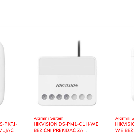
Alarmni Sistemi
Ala
-PM1-O1H-WE
HIKVISION AX PRO DS-PT1-
HI
DAČ ZA
WE BEŽIČNI TAG ČITAČ
PD