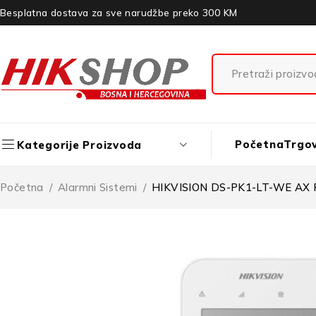
Besplatna dostava za sve narudžbe preko 300 KM
Početna
Trgo
Kategorije Proizvoda
Početna
/
Alarmni Sistemi
/
HIKVISION DS-PK1-LT-WE AX