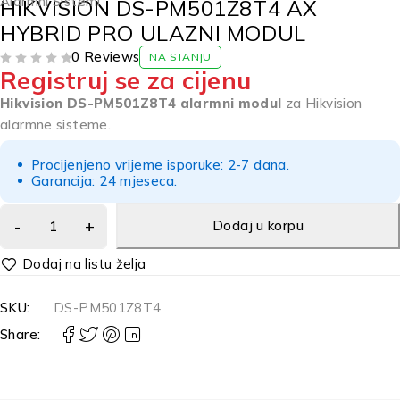
Alarmni Sistemi
HIKVISION DS-PM501Z8T4 AX
HYBRID PRO ULAZNI MODUL
0 Reviews
NA STANJU
Registruj se za cijenu
OD 5
Hikvision DS-PM501Z8T4 alarmni modul
za Hikvision
alarmne sisteme.
Procijenjeno vrijeme isporuke: 2-7 dana.
Garancija: 24 mjeseca.
Dodaj u korpu
Alternative:
SKU:
DS-PM501Z8T4
Share: