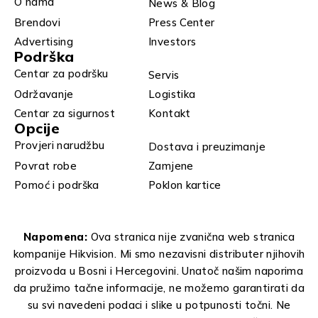
O nama
News & Blog
Brendovi
Press Center
Advertising
Investors
Podrška
Centar za podršku
Servis
Održavanje
Logistika
Centar za sigurnost
Kontakt
Opcije
Provjeri narudžbu
Dostava i preuzimanje
Povrat robe
Zamjene
Pomoć i podrška
Poklon kartice
Napomena:
Ova stranica nije zvanična web stranica
kompanije Hikvision. Mi smo nezavisni distributer njihovih
proizvoda u Bosni i Hercegovini. Unatoč našim naporima
da pružimo tačne informacije, ne možemo garantirati da
su svi navedeni podaci i slike u potpunosti točni. Ne