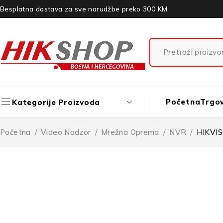
Besplatna dostava za sve narudžbe preko 300 KM
Početna
Trgo
Kategorije Proizvoda
Početna
/
Video Nadzor
/
Mrežna Oprema
/
NVR
/
HIKVIS