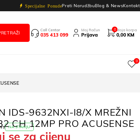
Prati Narudžbu
Blog & News
Kontakt
Specijalne Ponude
0
Call Centar
Moj Račun
Moja korpa
035 413 099
Prijava
0,00
KM
0
ACUSENSE
N IDS-9632NXI-I8/X MREŽNI
32 CH 12MP PRO ACUSENSE
ws
NA STANJU
j se za cijenu