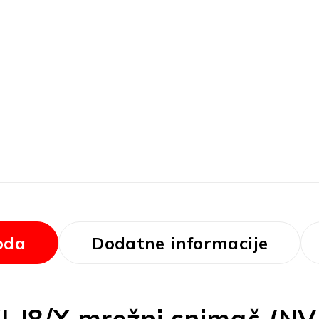
oda
Dodatne informacije
I-I8/X mrežni snimač (NV