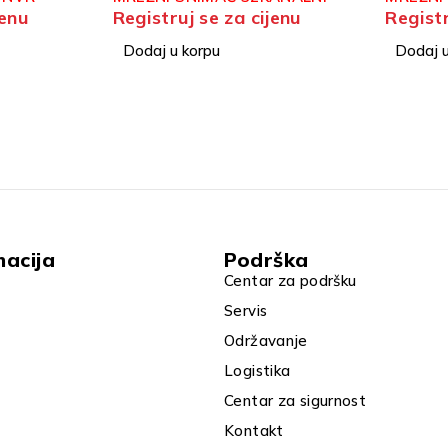
jenu
Registruj se za cijenu
Registr
ACU SE
Dodaj u korpu
Dodaj u
macija
Podrška
Centar za podršku
Servis
Održavanje
Logistika
Centar za sigurnost
Kontakt