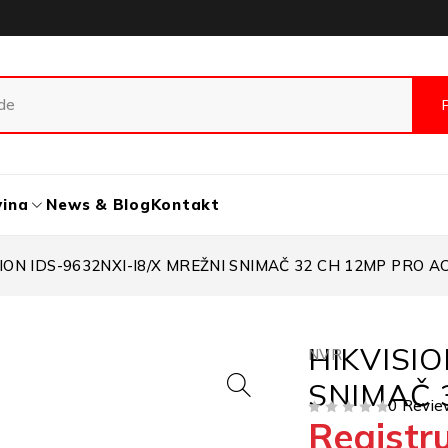
vina
News & Blog
Kontakt
ION IDS-9632NXI-I8/X MREŽNI SNIMAČ 32 CH 12MP PRO 
HIKVISIO
NVR
SNIMAČ 
0 Revie
Registru
OD 5