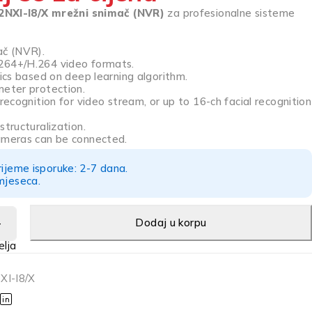
2NXI-I8/X mrežni snimač (NVR)
za profesionalne sisteme
ač (NVR).
264+/H.264 video formats.
tics based on deep learning algorithm.
meter protection.
 recognition for video stream, or up to 16-ch facial recognition
structuralization.
ameras can be connected.
rijeme isporuke: 2-7 dana.
mjeseca.
Dodaj u korpu
XI-I8/X