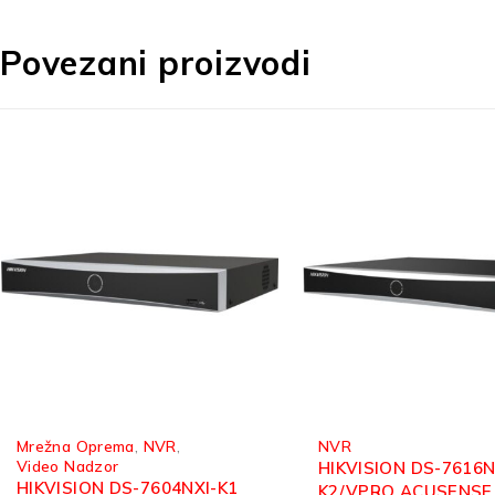
Povezani proizvodi
NVR
NVR
HIKVISION DS-7616NXI-
HIKVISION DS-7632N
K2/VPRO ACUSENSE NVR
MREŽNI SNIMAČ 32K