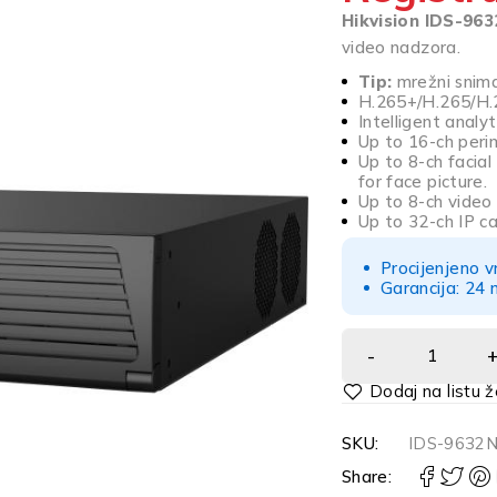
Hikvision IDS-963
video nadzora.
Tip:
mrežni snim
H.265+/H.265/H.
Intelligent analy
Up to 16-ch peri
Up to 8-ch facial
for face picture.
Up to 8-ch video 
Up to 32-ch IP c
Procijenjeno v
Garancija: 24 
Alternative:
SKU:
IDS-9632N
Share: