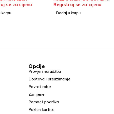
uj se za cijenu
Registruj se za cijenu
NSE 4K
16CH 4K POE ACUSENSE
 korpu
Dodaj u korpu
Opcije
Provjeri narudžbu
Dostava i preuzimanje
Povrat robe
Zamjene
Pomoć i podrška
Poklon kartice