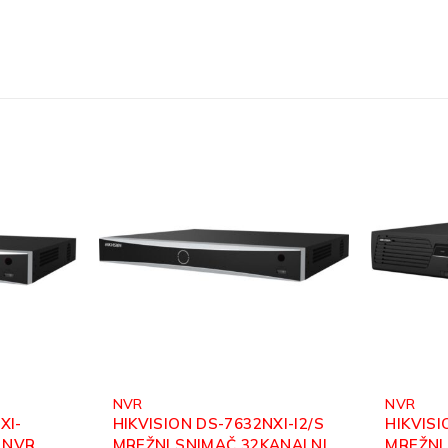
NVR
NVR
XI-I2/S
HIKVISION DS-9632NI-M8
HIKVISI
ANALNI
MREŽNI SNIMAČ 32CH
MREŽNI