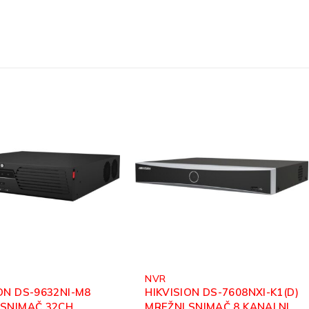
NVR
ON DS-7608NXI-K1(D)
HIKVISION DS-7616NXI-
 SNIMAČ 8 KANALNI
K2/16P MREŽNI SNIMAČ