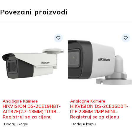
Povezani proizvodi
Analogne Kamere
Analogne Kamere
HIKVISION DS-2CE19H8T-
HIKVISION DS-2CE16D0T-
AIT3ZF(2.7-13MM)TURBO
ITF 2.8MM 2MP MINI
HD BULLET KAMERA 5MP
Registruj se za cijenu
BULET KAMERA
Registruj se za cijenu
Dodaj u korpu
Dodaj u korpu