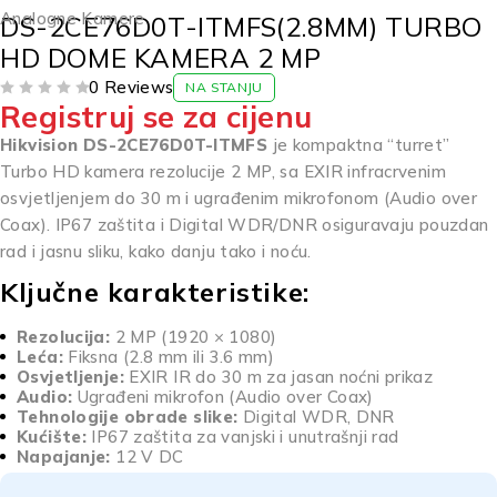
Analogne Kamere
DS-2CE76D0T-ITMFS(2.8MM) TURBO
HD DOME KAMERA 2 MP
0 Reviews
NA STANJU
Registruj se za cijenu
OD 5
Hikvision DS-2CE76D0T-ITMFS
je kompaktna “turret”
Turbo HD kamera rezolucije 2 MP, sa EXIR infracrvenim
osvjetljenjem do 30 m i ugrađenim mikrofonom (Audio over
Coax). IP67 zaštita i Digital WDR/DNR osiguravaju pouzdan
rad i jasnu sliku, kako danju tako i noću.
Ključne karakteristike:
Rezolucija:
2 MP (1920 × 1080)
Leća:
Fiksna (2.8 mm ili 3.6 mm)
Osvjetljenje:
EXIR IR do 30 m za jasan noćni prikaz
Audio:
Ugrađeni mikrofon (Audio over Coax)
Tehnologije obrade slike:
Digital WDR, DNR
Kućište:
IP67 zaštita za vanjski i unutrašnji rad
Napajanje:
12 V DC