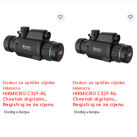
Dodaci za optičke ciljnike
,
Dodaci za optičke ciljnike
,
Hikmicro
Hikmicro
HIKMICRO C32F-RL
HIKMICRO C32F-NL
Cheetah digitalni
Cheetah digitalni
dodatak za optički ciljnik
Registruj se za cijenu
dodatak za optički ciljnik
Registruj se za cijenu
Dodaj u korpu
Dodaj u korpu