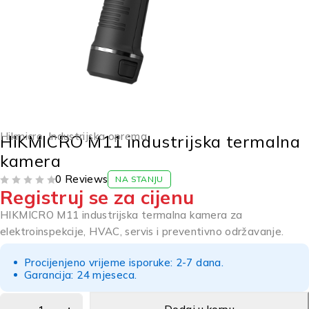
Hikmicro
,
Industrijska oprema
HIKMICRO M11 industrijska termalna
kamera
0 Reviews
NA STANJU
Registruj se za cijenu
OD 5
HIKMICRO M11 industrijska termalna kamera za
elektroinspekcije, HVAC, servis i preventivno održavanje.
Procijenjeno vrijeme isporuke: 2-7 dana.
Garancija: 24 mjeseca.