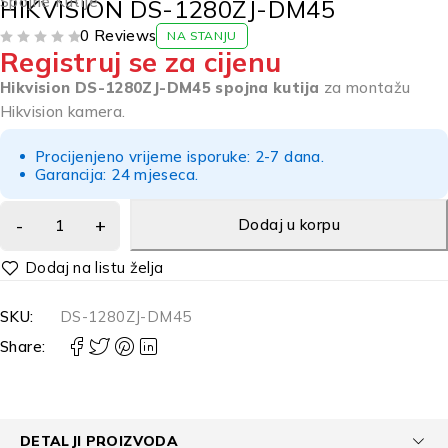
Spojne Kutije
HIKVISION DS-1280ZJ-DM45
0 Reviews
NA STANJU
Registruj se za cijenu
OD 5
Hikvision DS-1280ZJ-DM45 spojna kutija
za montažu
Hikvision kamera.
Procijenjeno vrijeme isporuke: 2-7 dana.
Garancija: 24 mjeseca.
Dodaj u korpu
Alternative:
SKU:
DS-1280ZJ-DM45
Share:
DETALJI PROIZVODA