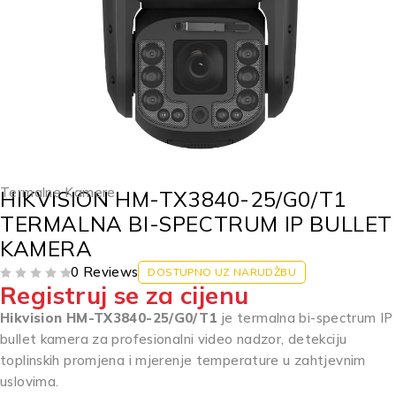
Termalne Kamere
HIKVISION HM-TX3840-25/G0/T1
TERMALNA BI-SPECTRUM IP BULLET
KAMERA
0 Reviews
DOSTUPNO UZ NARUDŽBU
Registruj se za cijenu
OD 5
Hikvision HM-TX3840-25/G0/T1
je termalna bi-spectrum IP
bullet kamera za profesionalni video nadzor, detekciju
toplinskih promjena i mjerenje temperature u zahtjevnim
uslovima.