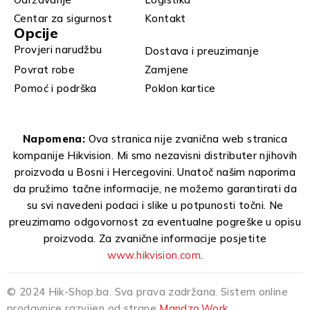
Centar za sigurnost
Kontakt
Opcije
Provjeri narudžbu
Dostava i preuzimanje
Povrat robe
Zamjene
Pomoć i podrška
Poklon kartice
Napomena:
Ova stranica nije zvanična web stranica
kompanije Hikvision. Mi smo nezavisni distributer njihovih
proizvoda u Bosni i Hercegovini. Unatoč našim naporima
da pružimo tačne informacije, ne možemo garantirati da
su svi navedeni podaci i slike u potpunosti točni. Ne
preuzimamo odgovornost za eventualne pogreške u opisu
proizvoda. Za zvanične informacije posjetite
www.hikvision.com
.
© 2024 Hik-Shop.ba. Sva prava zadržana. Sistem online
prodavnice razvijen od strane
Mandzo.Work