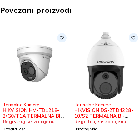
Povezani proizvodi
Termalne Kamere
Termalne Kamere
HIKVISION HM-TD1218-
HIKVISION DS-2TD4228-
2/G0/T1A TERMALNA BI-
10/S2 TERMALNA BI-
SPECTRUM IP TURRET
Registruj se za cijenu
SPECTRUM IP SPEED
Registruj se za cijenu
KAMERA
DOME KAMERA
Pročitaj više
Pročitaj više