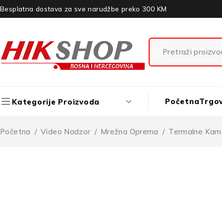
Besplatna dostava za sve narudžbe preko 300 KM
Početna
Trgo
Kategorije Proizvoda
Početna
/
Video Nadzor
/
Mrežna Oprema
/
Termalne Kam