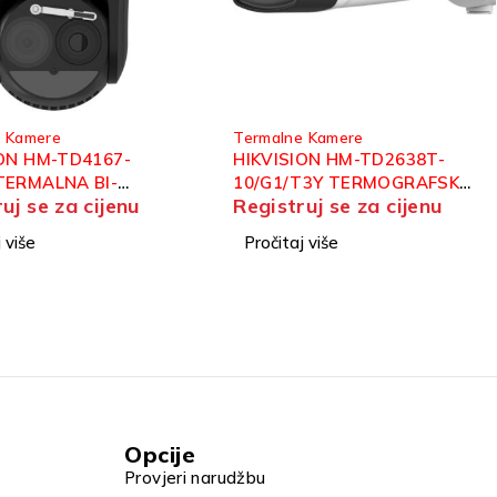
e Kamere
Termalne Kamere
ION HM-TD2638T-
HIKVISION DS-2TD4228-
T3Y TERMOGRAFSKA
10/S2 TERMALNA BI-
uj se za cijenu
Registruj se za cijenu
CTRUM BULLET
SPECTRUM IP SPEED DOME
A
KAMERA
 više
Pročitaj više
Opcije
Provjeri narudžbu