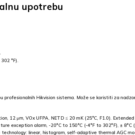
nalnu upotrebu
.
 302 °F).
u profesionalnih Hikvision sistema. Može se koristiti za nadzor
ion, 12 μm, VOx UFPA, NETD ≤ 20 mK (25°C, F1.0). Extended h
 exception alarm, -20°C to 150°C (-4°F to 302°F), ± 8°C (± 
g technology: linear, histogram, self-adaptive thermal AGC 