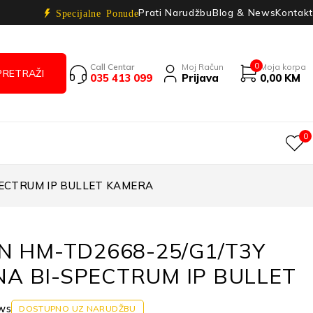
Prati Narudžbu
Blog & News
Kontakt
Specijalne Ponude
0
Call Centar
Moj Račun
Moja korpa
035 413 099
Prijava
0,00
KM
0
PECTRUM IP BULLET KAMERA
ON HM-TD2668-25/G1/T3Y
A BI-SPECTRUM IP BULLET
ws
DOSTUPNO UZ NARUDŽBU