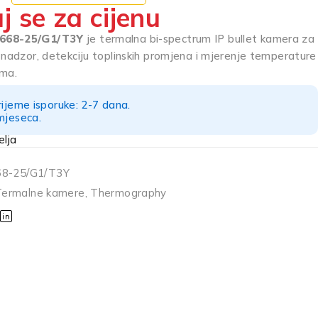
j se za cijenu
2668-25/G1/T3Y
je termalna bi-spectrum IP bullet kamera za
 nadzor, detekciju toplinskih promjena i mjerenje temperature
ima.
rijeme isporuke: 2-7 dana.
mjeseca.
8-25/G1/T3Y
Termalne kamere
,
Thermography