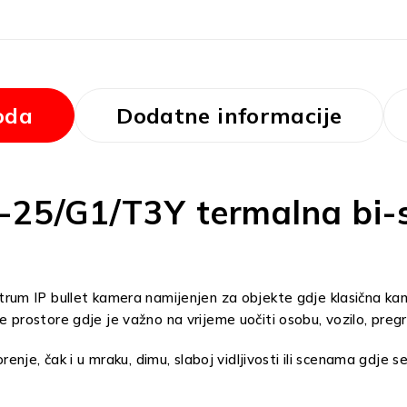
oda
Dodatne informacije
25/G1/T3Y termalna bi-s
m IP bullet kamera namijenjen za objekte gdje klasična kamer
ge prostore gdje je važno na vrijeme uočiti osobu, vozilo, pregri
pozorenje, čak i u mraku, dimu, slaboj vidljivosti ili scenama gd