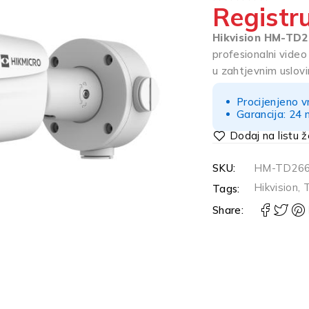
Registru
OD 5
Hikvision HM-TD
profesionalni video
u zahtjevnim uslov
Procijenjeno v
Garancija: 24 
SKU:
HM-TD266
Hikvision
,
Tags:
Share: