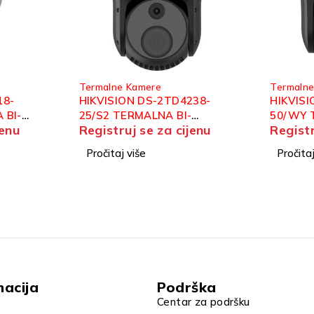
Termalne Kamere
Termaln
238-
HIKVISION HM-TD4167-
HIKVIS
-
50/WY TERMALNA BI-
10/G1/
jenu
Registruj se za cijenu
Registr
D DOME
SPECTRUM IP SPEED DOME
BI-SPE
KAMERA
KAMER
Pročitaj više
Pročitaj
macija
Podrška
Centar za podršku