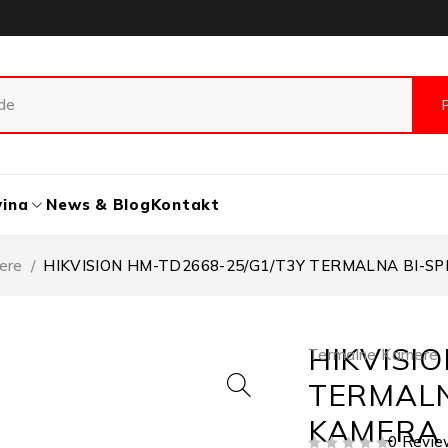
vina
News & Blog
Kontakt
ere
/
HIKVISION HM-TD2668-25/G1/T3Y TERMALNA BI-S
HIKVISI
Termalne Kamere
TERMALN
KAMERA
0 Revie