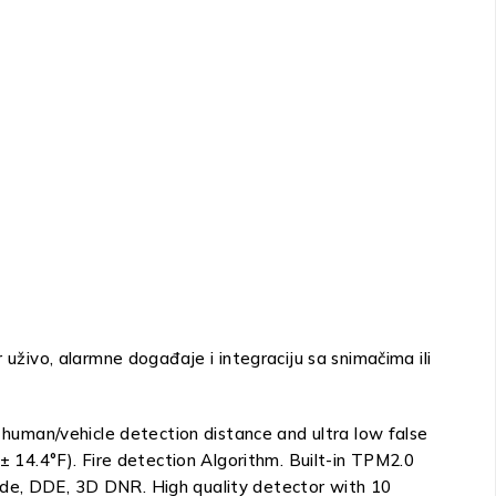
 uživo, alarmne događaje i integraciju sa snimačima ili
uman/vehicle detection distance and ultra low false
14.4°F). Fire detection Algorithm. Built-in TPM2.0
mode, DDE, 3D DNR. High quality detector with 10