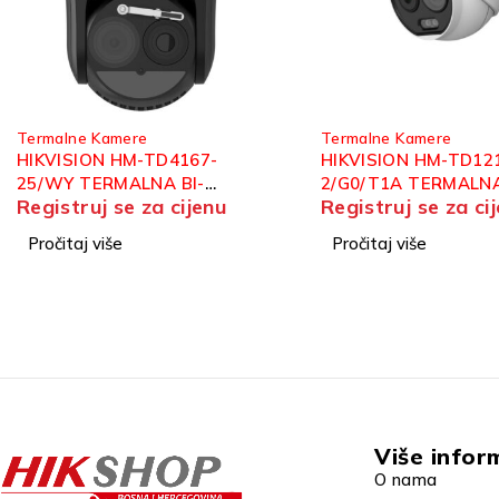
Termalne Kamere
Termalne Kamere
HIKVISION HM-TD1218-
HIKVISION DS-2TD4
2/G0/T1A TERMALNA BI-
25/S2 TERMALNA BI
Registruj se za cijenu
Registruj se za ci
SPECTRUM IP TURRET
SPECTRUM IP SPEE
KAMERA
KAMERA
Pročitaj više
Pročitaj više
Više infor
O nama