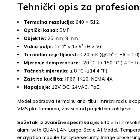
Tehnički opis za profesio
Termalna rezolucija:
640 × 512.
Optički kanal:
5MP.
Objektiv:
25 mm, 8 mm.
Vidno polje:
17.4° × 13.9° (H × V).
Termalna osjetljivost:
≤ 20 mK (@25° C,F# = 1.0)
Mjerenje temperature:
-20 °C to 150 °C (-4 °F to
Tačnost mjerenja:
± 8 °C (±14.4 °F).
Zaštita kućišta:
IP67, IK10, NEMA 4X.
Napajanje:
12V DC, 24VAC, PoE.
Model podržava termalnu analitiku i mrežni rad u sklop
VMS platformama, zavisno od projektnih zahtjeva.
Sažetak iz zvanične specifikacije:
640 × 512 resolut
alarm with GUANLAN Large-Scale AI Model. Temperature
encryption module for cybersecurity. Image processin